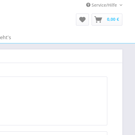
Service/Hilfe
0,00 €
eht's